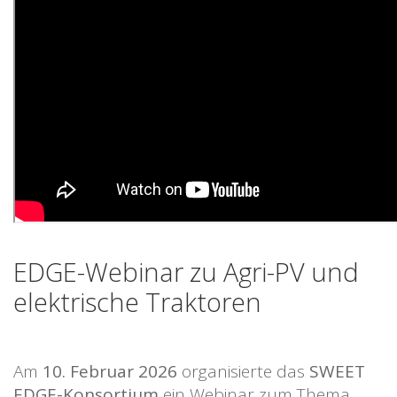
EDGE-Webinar zu Agri-PV und
elektrische Traktoren
Am
10. Februar 2026
organisierte das
SWEET
EDGE-Konsortium
ein Webinar zum Thema