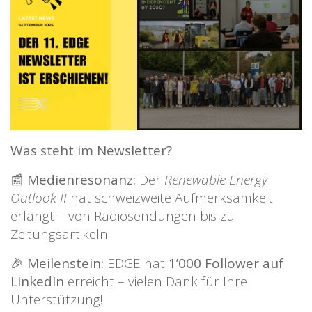
Was steht im Newsletter?
📰
Medienresonanz:
Der
Renewable Energy
Outlook II
hat schweizweite Aufmerksamkeit
erlangt – von Radiosendungen bis zu
Zeitungsartikeln.
🎉
Meilenstein:
EDGE hat
1’000 Follower auf
LinkedIn
erreicht – vielen Dank für Ihre
Unterstützung!